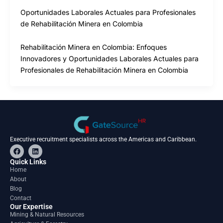
Oportunidades Laborales Actuales para Profesionales
de Rehabilitación Minera en Colombia
Rehabilitación Minera en Colombia: Enfoques
Innovadores y Oportunidades Laborales Actuales para
Profesionales de Rehabilitación Minera en Colombia
Executive recruitment specialists across the Americas and Caribbean.
F
L
a
i
c
n
Quick Links
e
k
Home
b
e
About
o
d
o
i
Blog
k
n
Contact
Our Expertise
Mining & Natural Resources