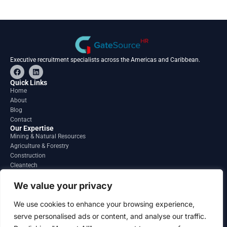
Executive recruitment specialists across the Americas and Caribbean.
F
L
a
i
c
n
Quick Links
e
k
Home
b
e
About
o
d
o
i
Blog
k
n
Contact
Our Expertise
Mining & Natural Resources
Agriculture & Forestry
Construction
Cleantech
Financial Services
Regions
We value your privacy
South America
North America
We use cookies to enhance your browsing experience,
Caribbean & Central America
serve personalised ads or content, and analyse our traffic.
Contact