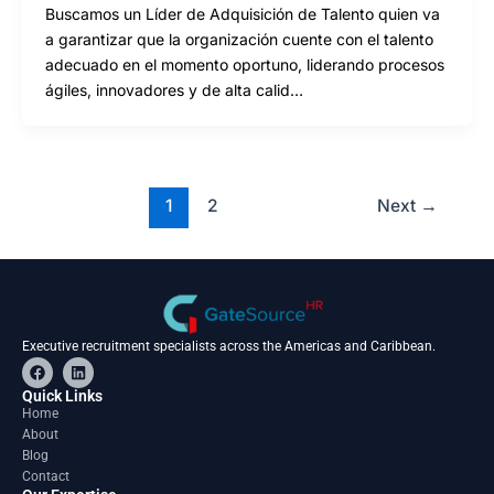
Buscamos un Líder de Adquisición de Talento quien va
a garantizar que la organización cuente con el talento
adecuado en el momento oportuno, liderando procesos
ágiles, innovadores y de alta calid…
1
2
Next
→
Executive recruitment specialists across the Americas and Caribbean.
F
L
a
i
c
n
Quick Links
e
k
Home
b
e
About
o
d
o
i
Blog
k
n
Contact