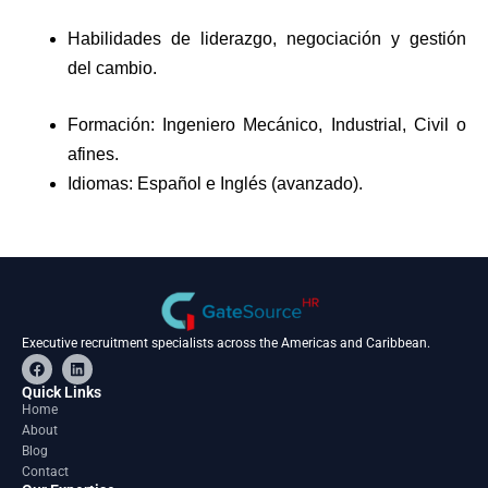
Habilidades de liderazgo, negociación y gestión
del cambio.
Formación: Ingeniero Mecánico, Industrial, Civil o
afines.
Idiomas: Español e Inglés (avanzado).
Executive recruitment specialists across the Americas and Caribbean.
F
L
a
i
c
n
Quick Links
e
k
Home
b
e
About
o
d
o
i
Blog
k
n
Contact