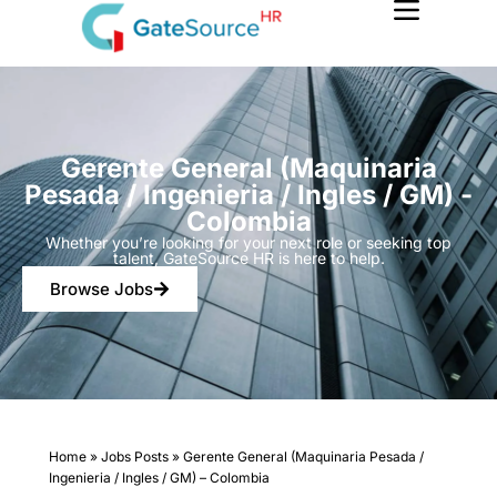
Skip
to
content
Gerente General (Maquinaria
Pesada / Ingenieria / Ingles / GM) -
Colombia
Whether you’re looking for your next role or seeking top
talent, GateSource HR is here to help.
Browse Jobs
Home
»
Jobs Posts
»
Gerente General (Maquinaria Pesada /
Ingenieria / Ingles / GM) – Colombia