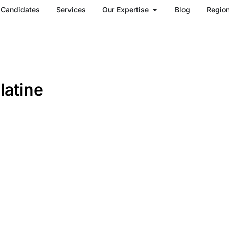
Open Our Expertise
Candidates
Services
Our Expertise
Blog
Regio
latine