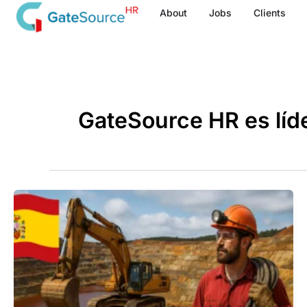
Skip
About
Jobs
Clients
to
content
GateSource HR es líd