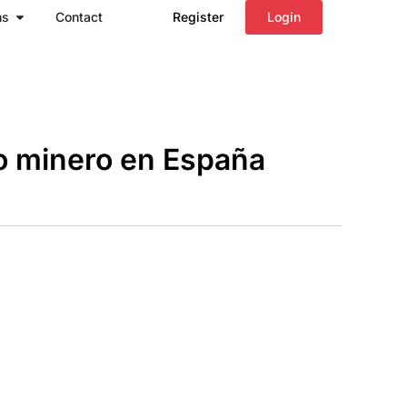
Open Regions
ns
Contact
Register
Login
o minero en España