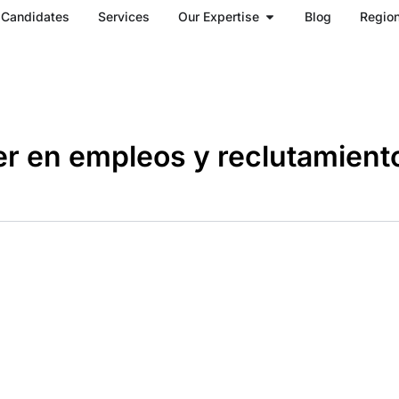
Open Our Expertise
Candidates
Services
Our Expertise
Blog
Regio
er en empleos y reclutamient