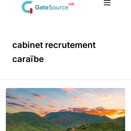
Skip
to
content
cabinet recrutement
caraïbe