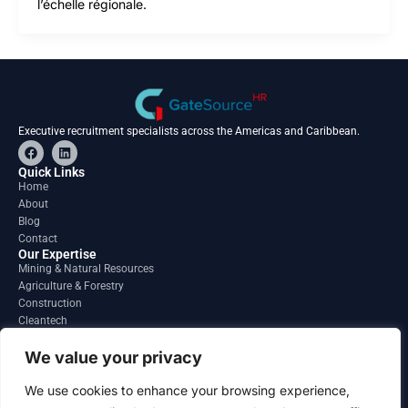
l’échelle régionale.
Executive recruitment specialists across the Americas and Caribbean.
F
L
a
i
c
n
Quick Links
e
k
Home
b
e
About
o
d
o
i
Blog
k
n
Contact
Our Expertise
Mining & Natural Resources
Agriculture & Forestry
Construction
Cleantech
Financial Services
Regions
We value your privacy
South America
North America
We use cookies to enhance your browsing experience,
Caribbean & Central America