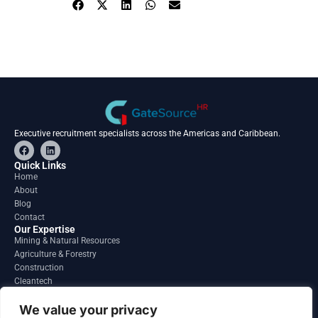
Executive recruitment specialists across the Americas and Caribbean.
F
L
a
i
c
n
Quick Links
e
k
Home
b
e
About
o
d
o
i
Blog
k
n
Contact
Our Expertise
Mining & Natural Resources
Agriculture & Forestry
Construction
Cleantech
Financial Services
Regions
We value your privacy