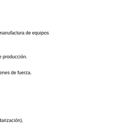
emanufactura de equipos
e producción.
renes de fuerza.
arización).