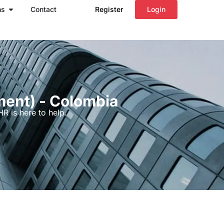
Open Regions
ns
Contact
Register
Login
ment) - Colombia
R is here to help.