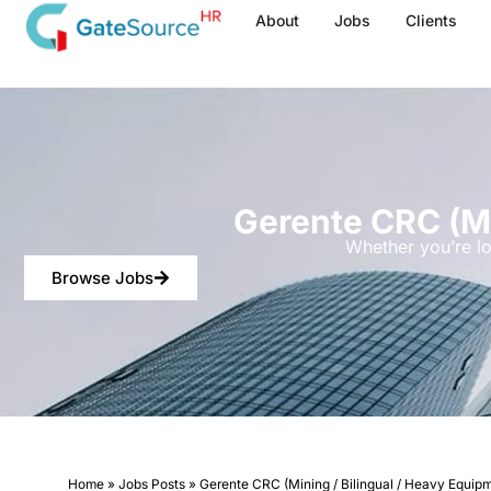
Skip
About
Jobs
Clients
to
content
Gerente CRC (Mi
Whether you’re lo
Browse Jobs
Home
»
Jobs Posts
»
Gerente CRC (Mining / Bilingual / Heavy Equip