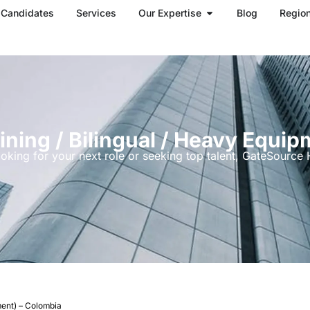
Open Our Expertise
Candidates
Services
Our Expertise
Blog
Regio
ning / Bilingual / Heavy Equip
oking for your next role or seeking top talent, GateSource H
ment) – Colombia