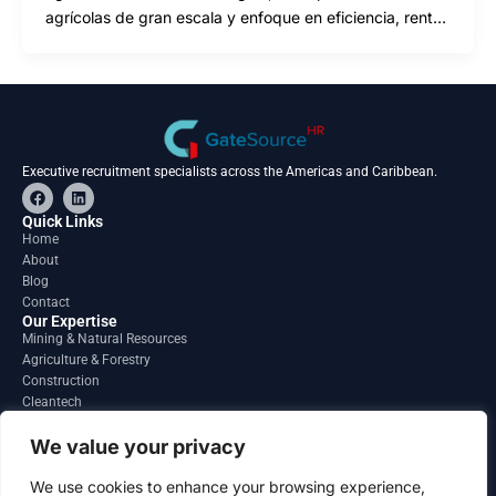
agrícolas de gran escala y enfoque en eficiencia, rent…
Executive recruitment specialists across the Americas and Caribbean.
F
L
a
i
c
n
Quick Links
e
k
Home
b
e
About
o
d
o
i
Blog
k
n
Contact
Our Expertise
Mining & Natural Resources
Agriculture & Forestry
Construction
Cleantech
Financial Services
Regions
We value your privacy
South America
North America
We use cookies to enhance your browsing experience,