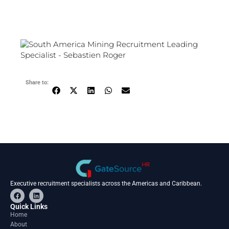
Share to:
Executive recruitment specialists across the Americas and Caribbean.
F
L
a
i
c
n
Quick Links
e
k
Home
b
e
About
o
d