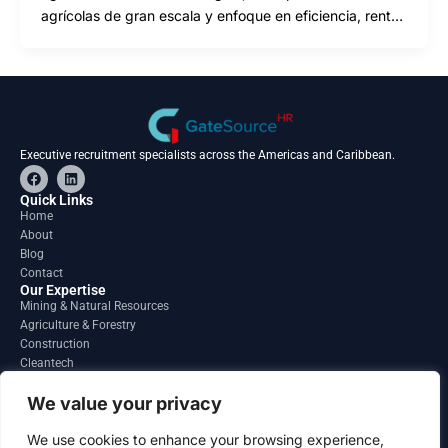
agrícolas de gran escala y enfoque en eficiencia, rent…
Executive recruitment specialists across the Americas and Caribbean.
F
L
a
i
c
n
Quick Links
e
k
Home
b
e
About
o
d
o
i
Blog
k
n
Contact
Our Expertise
Mining & Natural Resources
Agriculture & Forestry
Construction
Cleantech
Financial Services
Regions
We value your privacy
South America
North America
We use cookies to enhance your browsing experience,