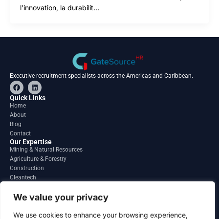
l’innovation, la durabilit…
Executive recruitment specialists across the Americas and Caribbean.
F
L
a
i
c
n
Quick Links
e
k
Home
b
e
About
o
d
o
i
Blog
k
n
Contact
Our Expertise
Mining & Natural Resources
Agriculture & Forestry
Construction
Cleantech
Financial Services
Regions
We value your privacy
South America
North America
We use cookies to enhance your browsing experience,